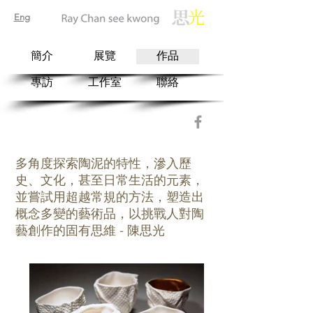
Eng
簡介
展覽
作品
專訪
工作室
聯絡
多角度探索陶泥的特性，滲入歷
史、文化，甚至日常生活的元素，
並嘗試用超越常規的方法，塑造出
概念多變的藝術品，以挑戰人對陶
藝創作的固有思維 - 陳思光