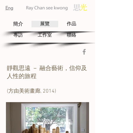
Eng
簡介
展覽
作品
專訪
工作室
聯絡
靜觀思遠 － 融合藝術，信仰及
人性的旅程
(方由美術畫廊, 2014)